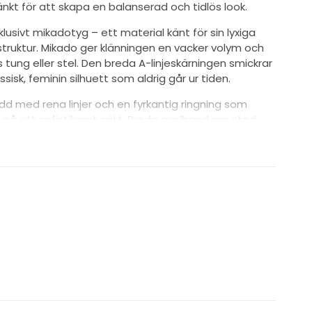
kt för att skapa en balanserad och tidlös look.
xklusivt mikadotyg – ett material känt för sin lyxiga
truktur. Mikado ger klänningen en vacker volym och
s tung eller stel. Den breda A-linjeskärningen smickrar
sisk, feminin silhuett som aldrig går ur tiden.
dd med rena linjer och en fyrkantig ringning som
på ett sofistikerat sätt. Breda axelband ger stöd
digt som de skapar ett modernt uttryck. En nätt
som en diskret men romantisk detalj, vilket ger
perfekt för dig som gillar subtil elegans.
olvet i mjuka veck och avslutas med ett litet släp
r du går, utan att vara för tungt eller opraktiskt.
 både kyrkliga vigslar och bröllop utomhus.