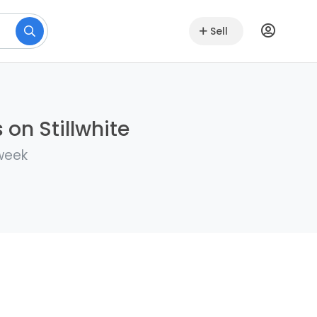
Sell
on Stillwhite
 week