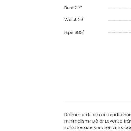
Bust 37"
Waist 29"
Hips 38½"
Drömmer du om en brudklänni
minimalism? Då är Levente från
sofistikerade kreation är skräd