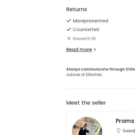
Returns
Misrepresented
Counterfeit
Doesn't fit
Read more
Always communicate through Still
outside of Stillwhite.
Meet the seller
Proms
Swed