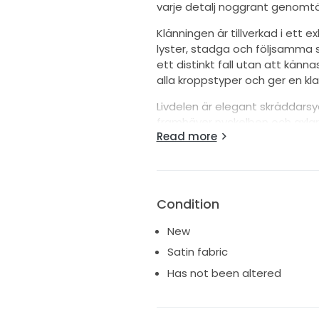
varje detalj noggrant genomtän
Klänningen är tillverkad i ett e
lyster, stadga och följsamma s
ett distinkt fall utan att känna
alla kroppstyper och ger en klas
Livdelen är elegant skräddarsy
framhäver nyckelben och axlar 
Read more
och komfort hela dagen, samti
liten rosett i midjan fungerar 
klänningen det där lilla extra – 
Kjolen faller vackert ner mot g
Condition
som ger dramatik och rörelse nä
Det gör klänningen idealisk för
New
Satin fabric
Has not been altered