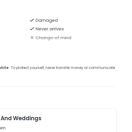
Damaged
Never arrives
Change of mind
white
· To protect yourself, never transfer money or communicate
 And Weddings
en