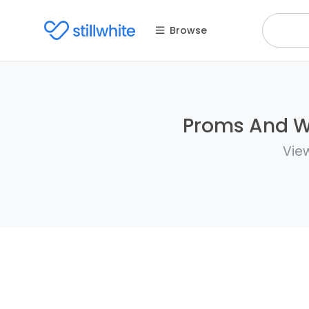
Browse
Proms And We
View