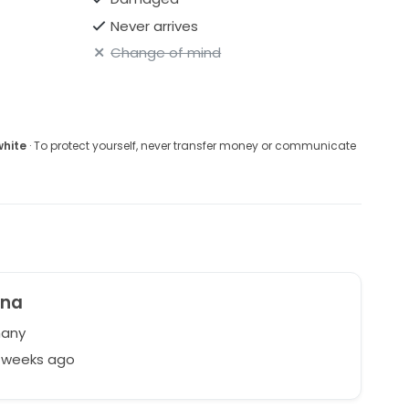
Never arrives
Change of mind
white
· To protect yourself, never transfer money or communicate
ina
any
4 weeks ago