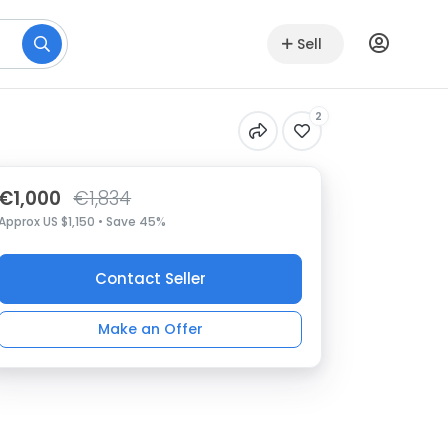
Sell
2
€1,000
€1,834
Approx US $1,150 • Save 45%
Contact Seller
Make an Offer