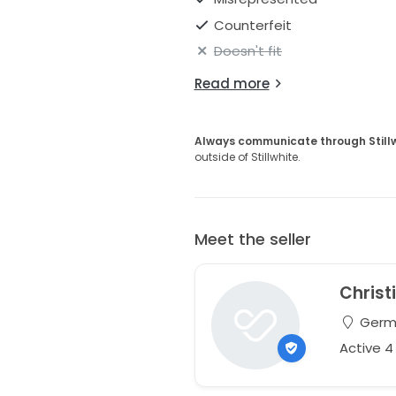
Counterfeit
Doesn't fit
Read more
Always communicate through Still
outside of Stillwhite.
Meet the seller
Christ
Germ
Active 