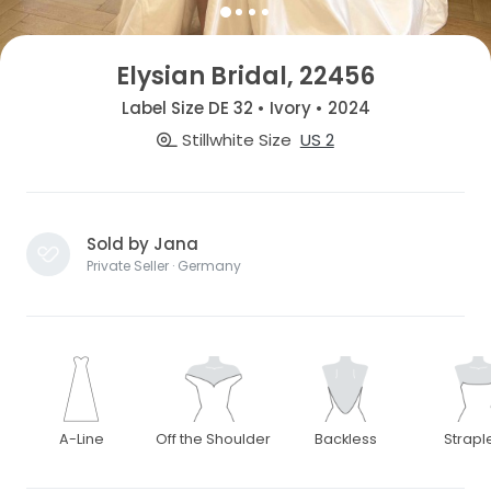
Elysian Bridal, 22456
Label Size DE 32 • Ivory • 2024
Stillwhite Size
US 2
Sold by Jana
Private Seller · Germany
A-Line
Off the Shoulder
Backless
Strapl