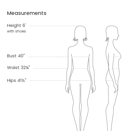
Measurements
Height 6'
with shoes
Bust 40"
Waist 32¼"
Hips 41½"