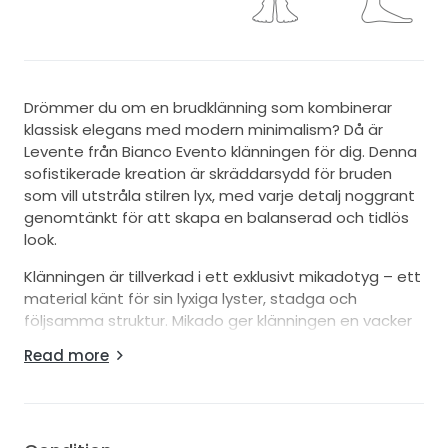
Drömmer du om en brudklänning som kombinerar
klassisk elegans med modern minimalism? Då är
Levente från Bianco Evento klänningen för dig. Denna
sofistikerade kreation är skräddarsydd för bruden
som vill utstråla stilren lyx, med varje detalj noggrant
genomtänkt för att skapa en balanserad och tidlös
look.
Klänningen är tillverkad i ett exklusivt mikadotyg – ett
material känt för sin lyxiga lyster, stadga och
följsamma struktur. Mikado ger klänningen en vacker
volym och ett distinkt fall utan att kännas tung eller
Read more
stel. Den breda A-linjeskärningen smickrar alla
kroppstyper och ger en klassisk, feminin silhuett som
aldrig går ur tiden.
Livdelen är elegant skräddarsydd med rena linjer och